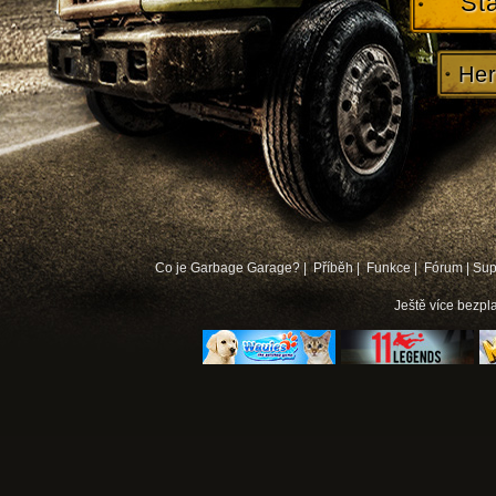
St
Her
Co je Garbage Garage? |
Příběh |
Funkce |
Fórum
|
Sup
Ještě více
bezpla