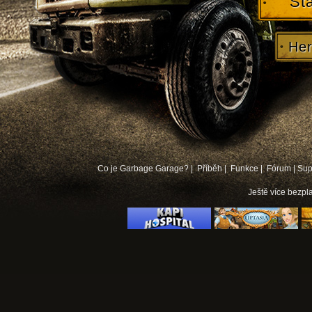
St
Her
Co je Garbage Garage? |
Příběh |
Funkce |
Fórum
|
Sup
Ještě více
bezpla