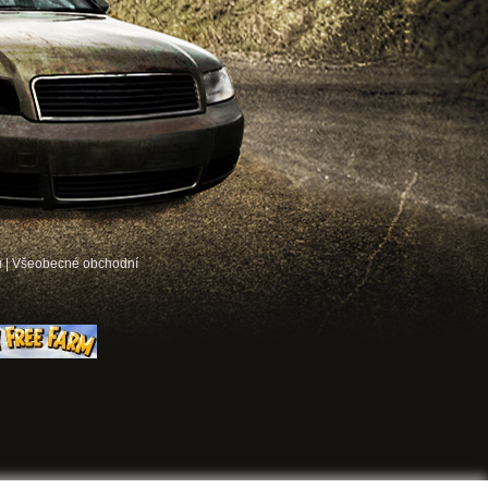
ů
|
Všeobecné obchodní