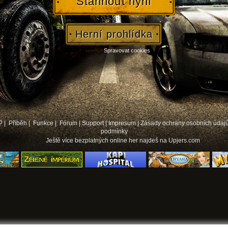
Stáhnout nyní
Herní prohlídka
Spravovat cookies
? |
Příběh |
Funkce |
Fórum
|
Support
|
Impresum
|
Zásady ochrany osobních údaj
podmínky
Ještě více
bezplatných online her
najdeš na Upjers.com