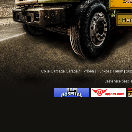
St
Her
Co je Garbage Garage? |
Příběh |
Funkce |
Fórum
|
Sup
Ještě více
bezpla