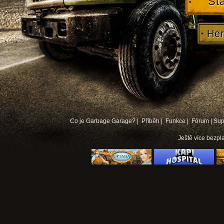
St
Her
Co je Garbage Garage? |
Příběh |
Funkce |
Fórum
|
Sup
Ještě více
bezpla