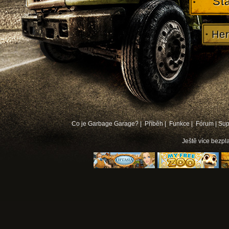
St
Her
Co je Garbage Garage? |
Příběh |
Funkce |
Fórum
|
Sup
Ještě více
bezpla