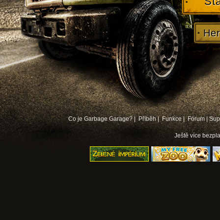
St
Her
Co je Garbage Garage? |
Příběh |
Funkce |
Fórum
|
Sup
Ještě více
bezpla