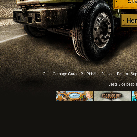
St
Her
Co je Garbage Garage? |
Příběh |
Funkce |
Fórum
|
Sup
Ještě více
bezpla